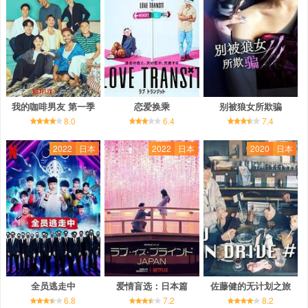
我的咖啡男友 第一季
恋爱换乘
别被狼女所欺骗
8.0
6.4
7.4
2022
日本
2022
日本
2020
日本
全员逃走中
爱情盲选：日本篇
佐藤健的无计划之旅
6.8
7.2
8.2