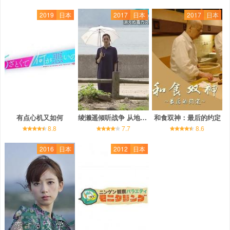
2019
日本
2017
日本
2017
日本
有点心机又如何
绫濑遥倾听战争 从地图上消失的秘密岛屿
和食双神：最后的约定
8.8
7.7
8.6
2016
日本
2012
日本