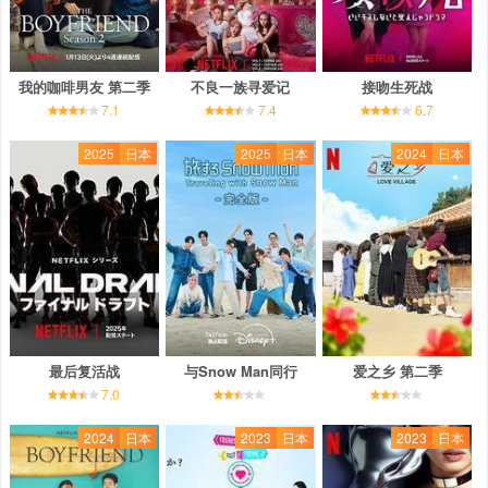
我的咖啡男友 第二季
不良一族寻爱记
接吻生死战
7.1
7.4
6.7
2025
日本
2025
日本
2024
日本
最后复活战
与Snow Man同行
爱之乡 第二季
7.0
2024
日本
2023
日本
2023
日本