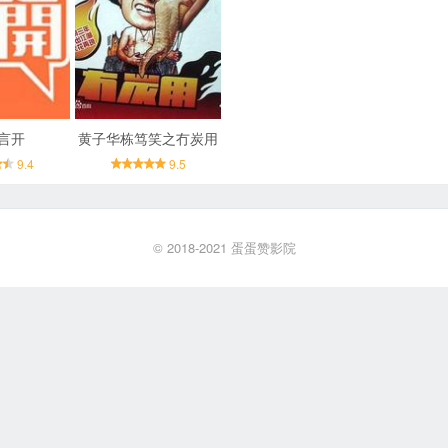
言开
黄子华栋笃笑之冇炭用
9.4
9.5
© 2018-2021
蛋蛋赞影院