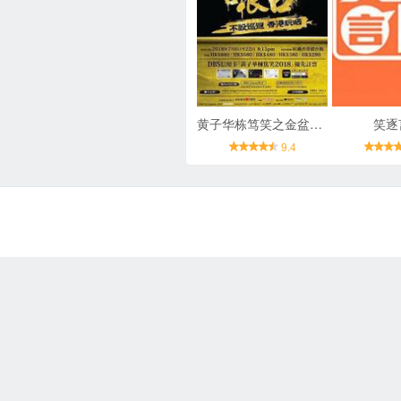
黄子华栋笃笑之金盆啷口
笑逐
9.4