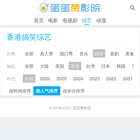

首页
电影
电视剧
综艺
动漫
香港搞笑综艺
分类:
全部
真人秀
脱口秀
音乐
搞笑
喜剧
美食
地区:
全部
大陆
美国
香港
台湾
日本
韩国
英
年代:
全部
2026
2025
2024
2023
2022
2021
按时间排序
按人气排序
按评分排序
© 2018-2021
蛋蛋赞影院