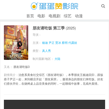

首页
电影
电视剧
综艺
动漫
朋友请吃饭 第三季
(2025)
导演：
主演：
杨迪
尹正
贾冰
蔡明
代露娃
类型：
真人秀
制片国家/地区：
大陆
又名：
朋友请吃饭3
剧情简介：
治愈系美食社交综艺《朋友请吃饭》，本季朋友王杨迪回归，跟饭
搭子尹正一起，来到横店开起「朋友厨房」，邀请身边的朋友们来吃饭。好友
们搭伙开灶，在烧烤桌上品尝美食的同时，一起聊戏中故事，见戏外真情。