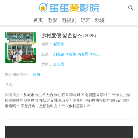

首页
电影
电视剧
综艺
动漫
乡村度假 깡촌캉스
(2025)
导演：
赵恩珍
主演：
刘在锡
李栋旭
南昶熙
李相二
类型：
真人秀
制片国家/地区：
韩国
又名：
剧情简介：
从城市出生长大的 刘在石 X 李栋旭 X 南昶熙 X 李相二 带来世上最
松弛随性的乡村度假 在庆北义城深山乡间展开的 他们愉快轻松的旅行记 你想
看看吗？ 不是疗愈，是松弛时光！🌸《乡村度假》🌸