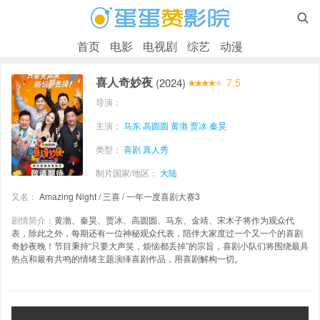

首页
电影
电视剧
综艺
动漫
喜人奇妙夜
(2024)
7.5
导演：
主演：
马东
高圆圆
黄渤
贾冰
秦昊
类型：
喜剧
真人秀
制片国家/地区：
大陆
又名：
Amazing Night / 三喜 / 一年一度喜剧大赛3
剧情简介：
黄渤、秦昊、贾冰、高圆圆、马东、金靖、宋木子将作为观众代
表，除此之外，每期还有一位神秘观众代表，陪伴大家度过一个又一个的喜剧
奇妙夜晚！节目秉持“只要大声笑，烦恼都丢掉”的宗旨，喜剧小队们将围绕最具
热点和最有共鸣的情绪主题演绎喜剧作品，用喜剧解构一切。