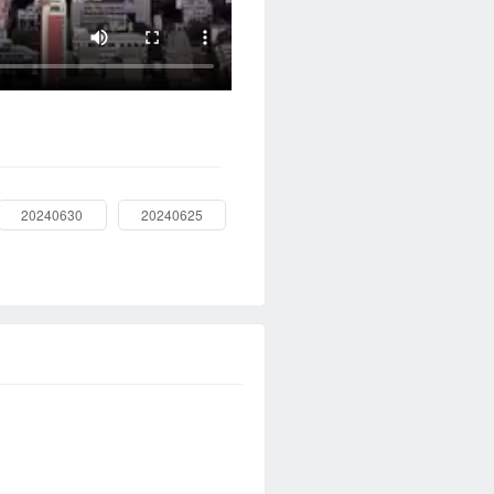
20240630
20240625