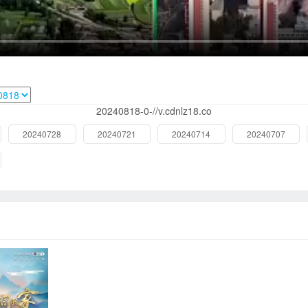
20240818-0-//v.cdnlz18.co
20240728
20240721
20240714
20240707