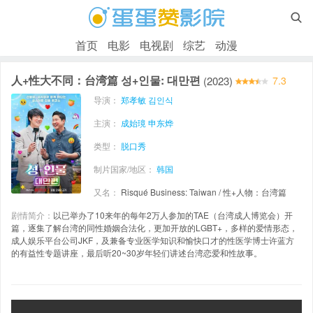

首页
电影
电视剧
综艺
动漫
人+性大不同：台湾篇 성+인물: 대만편
(2023)
7.3
导演：
郑孝敏
김인식
主演：
成始璄
申东烨
类型：
脱口秀
制片国家/地区：
韩国
又名：
Risqué Business: Taiwan / 性+人物：台湾篇
剧情简介：
以已举办了10来年的每年2万人参加的TAE（台湾成人博览会）开
篇，逐集了解台湾的同性婚姻合法化，更加开放的LGBT+，多样的爱情形态，
成人娱乐平台公司JKF，及兼备专业医学知识和愉快口才的性医学博士许蓝方
的有益性专题讲座，最后听20~30岁年轻们讲述台湾恋爱和性故事。