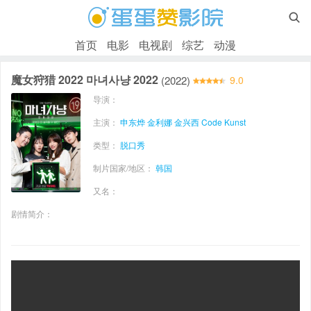

首页
电影
电视剧
综艺
动漫
魔女狩猎 2022 마녀사냥 2022
(2022)
9.0
导演：
主演：
申东烨
金利娜
金兴西
Code Kunst
类型：
脱口秀
制片国家/地区：
韩国
又名：
剧情简介：