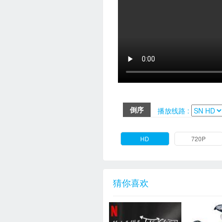
倒序
播放线路 :
HD
720P
猜你喜欢