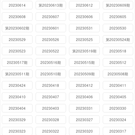
20230614
第20230613期
20230612
第20230609期
20230608
20230607
20230606
20230605
第20230602期
20230601
20230531
20230530
20230529
20230526
20230525
第20230524期
20230523
20230522
第20230519期
20230518
20230517期
20230516期
20230515期
20230512
第20230511期
20230510期
20230509期
20230508期
20230424
20230418
20230412
20230411
20230410
20230407
20230406
20230405
20230404
20230403
20230331
20230330
20230329
20230328
20230327
20230324
20230323
20230322
20230320
20230317