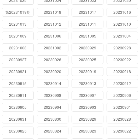
20231025
20231024
20231023
20231020
第20231019期
20231018
20231017
20231016
20231013
20231012
20231011
20231010
20231009
20231006
20231005
20231004
20231003
20231002
20230929
20230928
20230927
20230926
20230925
20230922
20230921
20230920
20230919
20230918
20230915
20230914
20230913
20230912
20230911
20230908
20230907
20230906
20230905
20230904
20230903
20230901
20230831
20230830
20230829
20230828
20230825
20230824
20230823
20230822