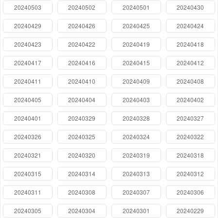
20240503
20240502
20240501
20240430
20240429
20240426
20240425
20240424
20240423
20240422
20240419
20240418
20240417
20240416
20240415
20240412
20240411
20240410
20240409
20240408
20240405
20240404
20240403
20240402
20240401
20240329
20240328
20240327
20240326
20240325
20240324
20240322
20240321
20240320
20240319
20240318
20240315
20240314
20240313
20240312
20240311
20240308
20240307
20240306
20240305
20240304
20240301
20240229