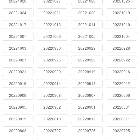
20221028
20221027
20221026
20221025
20221024
20221021
20221020
20221019
20221017
20221013
20221011
20221010
20221007
20221006
20221005
20221004
20221003
20220930
20220929
20220928
20220927
20220926
20220923
20220922
20220921
20220920
20220919
20220916
20220915
20220914
20220913
20220912
20220909
20220908
20220907
20220906
20220905
20220902
20220901
20220831
20220819
20220818
20220812
20220811
20220803
20220727
20220726
20220725