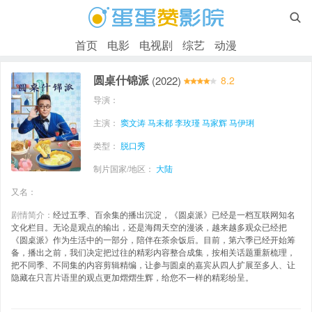

首页
电影
电视剧
综艺
动漫
圆桌什锦派
(2022)
8.2
导演：
主演：
窦文涛
马未都
李玫瑾
马家辉
马伊琍
类型：
脱口秀
制片国家/地区：
大陆
又名：
剧情简介：
经过五季、百余集的播出沉淀，《圆桌派》已经是一档互联网知名
文化栏目。无论是观点的输出，还是海阔天空的漫谈，越来越多观众已经把
《圆桌派》作为生活中的一部分，陪伴在茶余饭后。目前，第六季已经开始筹
备，播出之前，我们决定把过往的精彩内容整合成集，按相关话题重新梳理，
把不同季、不同集的内容剪辑精编，让参与圆桌的嘉宾从四人扩展至多人、让
隐藏在只言片语里的观点更加熠熠生辉，给您不一样的精彩纷呈。