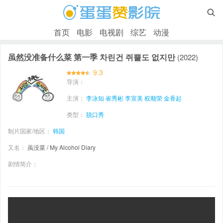

首页
电影
电视剧
综艺
动漫
虽然没准备什么菜 第一季 차린건 쥐뿔도 없지만
(2022)
9.3
导演：
主演：
李泳知
崔秀彬
李宣美
权顺荣
金香起
类型：
脱口秀
制片国家/地区：
韩国
又名：
虽没菜 / My Alcohol Diary
剧情简介：