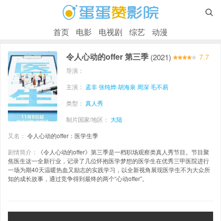

首页
电影
电视剧
综艺
动漫
令人心动的offer 第三季
(2021)
7.7
导演：
主演：
孟非
张纯烨
胡海泉
周深
毛不易
类型：
真人秀
制片国家/地区：
大陆
又名：
令人心动的offer：医学生季
剧情简介：
《令人心动的offer》第三季是一档职场观察类真人秀节目。节目聚
焦医生这一全新行业，记录了几位怀抱医学梦想的医学生在优秀三甲医院进行
一场为期40天温暖热血又励志的实践学习，以全新视角展现医学生不为大众所
知的成长故事，通过竞争得到最终的两个“心动offer”。