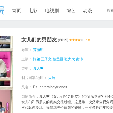
首页
电影
电视剧
综艺
动漫
女儿们的男朋友
(2019)
7.8
导演：
范丽明
主演：
陈铭
王子文
范丞丞
张大大
秦沛
类型：
真人秀
制片国家/地区：
大陆
又名：
Daughters'boyfriends
剧情简介：
真人秀《女儿们的男朋友》4位父亲嘉宾将和4
女儿们和男朋友的真实交往过程。这是第一次父亲全视角
次代际恋爱观、择偶观等价值观的碰撞，一次多样态年轻