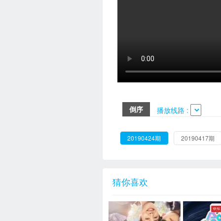
倒序
播放线路 :
20190424期
20190417期
猜你喜欢