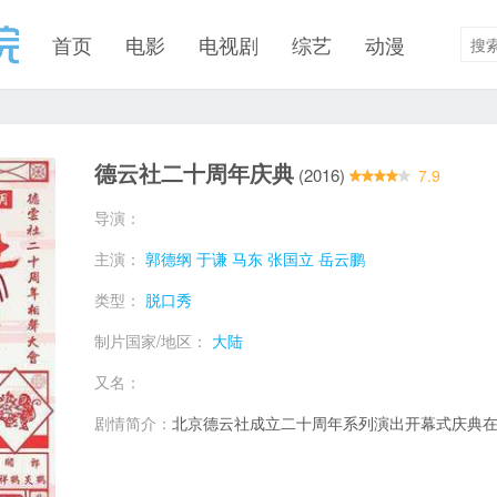
首页
电影
电视剧
综艺
动漫
德云社二十周年庆典
(2016)
7.9
导演：
主演：
郭德纲
于谦
马东
张国立
岳云鹏
类型：
脱口秀
制片国家/地区：
大陆
又名：
剧情简介：
北京德云社成立二十周年系列演出开幕式庆典