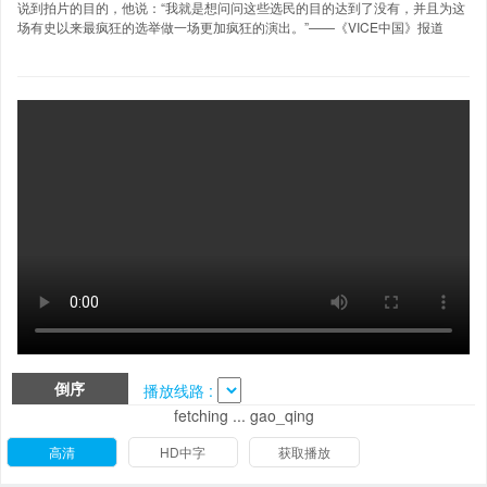
说到拍片的目的，他说：“我就是想问问这些选民的目的达到了没有，并且为这
场有史以来最疯狂的选举做一场更加疯狂的演出。”——《VICE中国》报道
倒序
播放线路 :
fetching ... gao_qing
高清
HD中字
获取播放