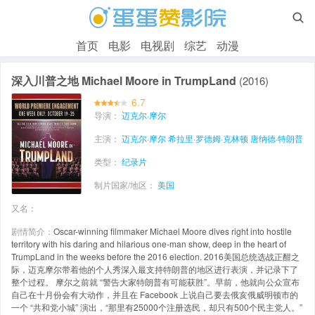

首页
电影
电视剧
综艺
动漫
深入川普之地 Michael Moore in TrumpLand
(2016)
6.7
导演：
迈克尔·摩尔
主演：
迈克尔·摩尔
希拉里·罗德姆·克林顿
唐纳德·特朗普
类型：
纪录片
制片国家/地区：
美国
又名：
剧情简介：
Oscar-winning filmmaker Michael Moore dives right into hostile
territory with his daring and hilarious one-man show, deep in the heart of
TrumpLand in the weeks before the 2016 election. 2016美国总统选战正酣之
际，迈克摩尔带着他的个人秀深入最支持特朗普的地区进行表演，并记录下了
整个过程。 摩尔之前就 “警告大家特朗普有可能获胜”。早前，他就向公众宣布
自己在十月份会有大动作，并且在 Facebook 上说自己要去俄亥俄威明顿市的
一个 “共和党小城” 演出，“那里有25000个注册选民，却只有500个民主党人。”