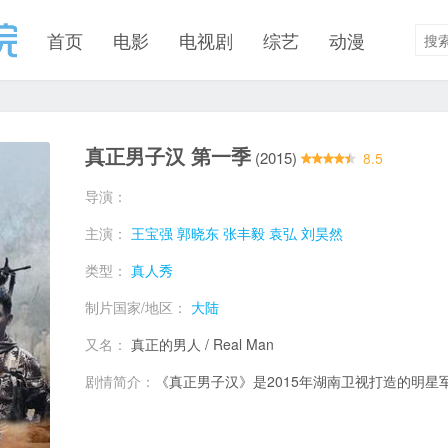
首页
电影
电视剧
综艺
动漫
真正男子汉 第一季
(2015)
8.5
导演：
主演：
王宝强
郭晓东
张丰毅
袁弘
刘昊然
类型：
真人秀
制片国家/地区：
大陆
又名：
真正的男人 / Real Man
剧情简介：
《真正男子汉》是2015年湖南卫视打造的明星