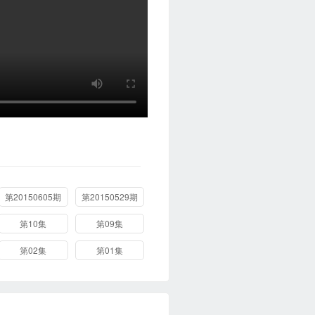
第20150605期
第20150529期
第10集
第09集
第02集
第01集