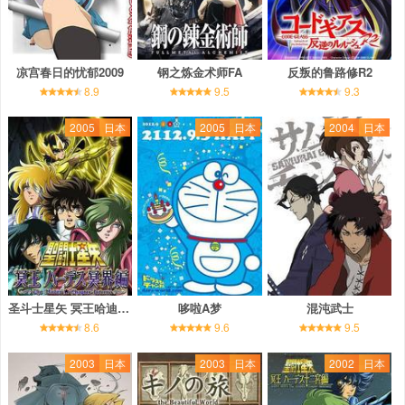
凉宫春日的忧郁2009
钢之炼金术师FA
反叛的鲁路修R2
8.9
9.5
9.3
2005
日本
2005
日本
2004
日本
圣斗士星矢 冥王哈迪斯冥界篇 前章
哆啦A梦
混沌武士
8.6
9.6
9.5
2003
日本
2003
日本
2002
日本