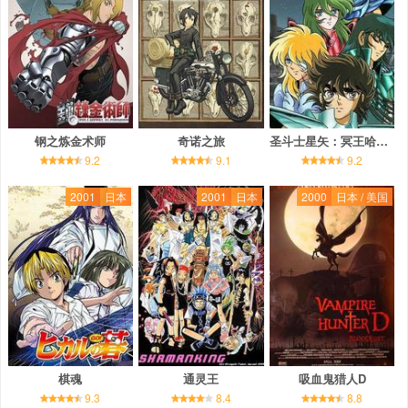
钢之炼金术师
奇诺之旅
圣斗士星矢：冥王哈迪斯十二宫篇
9.2
9.1
9.2
2001
日本
2001
日本
2000
日本 / 美国
棋魂
通灵王
吸血鬼猎人D
9.3
8.4
8.8