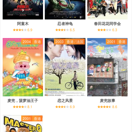
阿童木
忍者神龟
春田花花同学会
6.9
6.5
6.3
2004
香港
2003
香港 / 法国
2001
香港
麦兜，菠萝油王子
恋之风景
麦兜故事
8.1
6.9
8.6
2001
香港