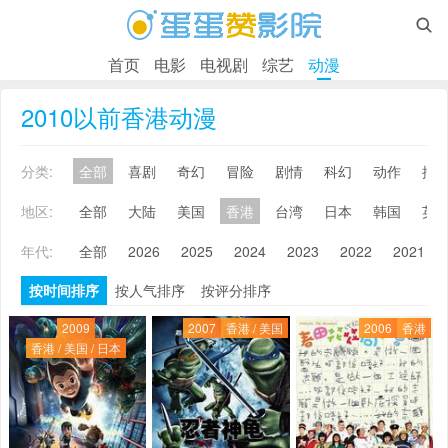

首页
电影
电视剧
综艺
动漫
2010以前香港动漫
分类:
全部
喜剧
奇幻
冒险
剧情
科幻
动作
搞
地区:
全部
大陆
美国
香港
台湾
日本
韩国
英
年代:
全部
2026
2025
2024
2023
2022
2021
按时间排序
按人气排序
按评分排序
2009
2007
香港 / 美国
2006
香港
香港 / 美国 / 日本