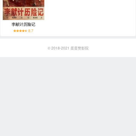
李献计历险记
8.7
© 2018-2021
蛋蛋赞影院