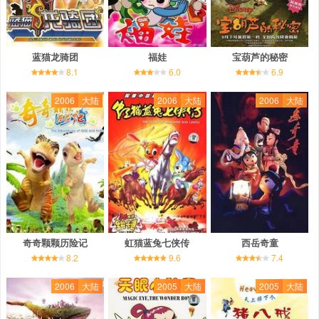
蓝猫龙骑团
福娃
宝葫芦的秘密
8.1
6.0
6.9
2006
大陆
2006
大陆
2006
大陆
奇奇颗颗历险记
虹猫蓝兔七侠传
西岳奇童
8.2
9.6
7.4
2006
大陆
2005
大陆
2005
大陆