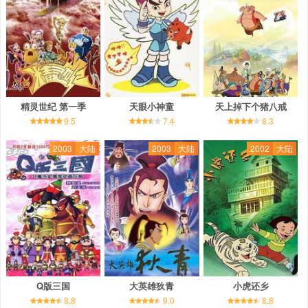
精灵世纪 第一季
天眼小神童
天上掉下个猪八戒
9.5
7.4
8.3
2003
大陆
2003
大陆
2002
大陆
Q版三国
大英雄狄青
小虎还乡
8.8
9.0
8.8