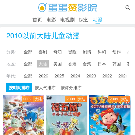

首页
电影
电视剧
综艺
动漫
2010以前大陆儿童动漫
分类:
全部
喜剧
奇幻
冒险
剧情
科幻
动作
搞
地区:
全部
大陆
美国
香港
台湾
日本
韩国
英
年代:
全部
2026
2025
2024
2023
2022
2021
按时间排序
按人气排序
按评分排序
2009
大陆
2009
大陆
2009
大陆