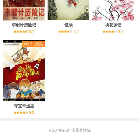
李献计历险记
怪哉
桃花源记
8.7
7.7
8.2
2005
大陆
夺宝幸运星
9.3
© 2018-2021
蛋蛋赞影院