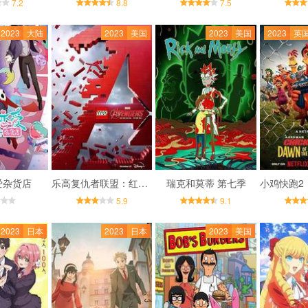
7.2
8.8
7.5
2023
大陆
2023
美国
2023
美国
2023
英国
爱杂货店
乐高复仇者联盟：红色代码
瑞克和莫蒂 第七季
5.9
9.1
2023
日本
2023
日本
2023
美国