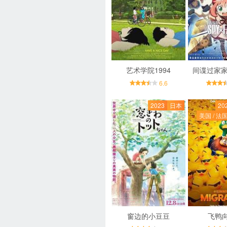
艺术学院1994
间谍过家家
6.6
2023
日本
20
美国 / 法国
窗边的小豆豆
飞鸭