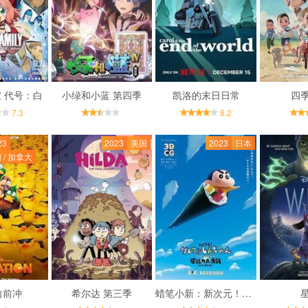
 代号：白
小绿和小蓝 第四季
凯洛的末日日常
四
7.3
8.2
23
2023
美国
2023
日本
 / 加拿大
向前冲
希尔达 第三季
蜡笔小新：新次元！超能力大决战