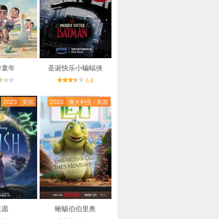
季童年
圣诞快乐小蝙蝠侠
6.8
2023
美国
2023
澳大利亚 / 美国
星愿
蜥蜴伯伯里奥