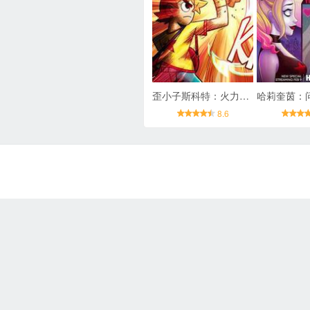
歪小子斯科特：火力全开
8.6