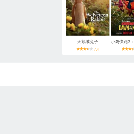
天鹅绒兔子
7.4