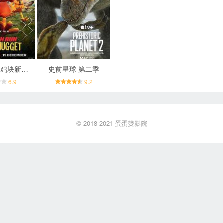
小鸡快跑2：鸡块新时代
史前星球 第二季
6.9
9.2
© 2018-2021
蛋蛋赞影院