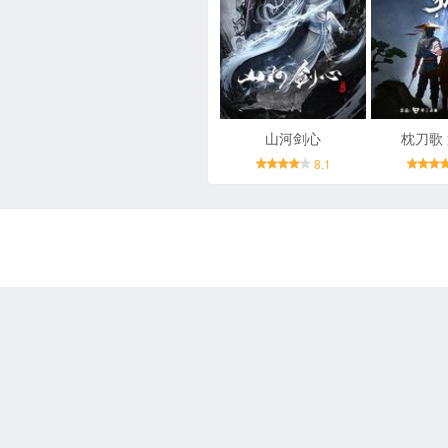
山河剑心
枕刀歌
8.1