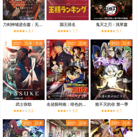
刀剑神域进击篇：无星之夜
国王排名
鬼灭之刃：浅草篇
8.1
7.7
9.1
2021
日本 / 美国
2021
日本
2021
日本
武士弥助
名侦探柯南：绯色的子弹
致不灭的你 第一季
5.5
5.5
8.7
2021
日本
2021
日本
2021
日本