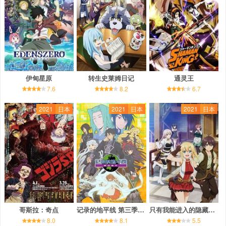
伊甸星原
转生史莱姆日记
通灵王
7.6
8.2
6.7
2021
日本
2021
日本
2021
日本
哥斯拉：奇点
记录的地平线 第三季 圆桌崩坏
只有我能进入的隐藏地下城
8.0
8.1
5.5