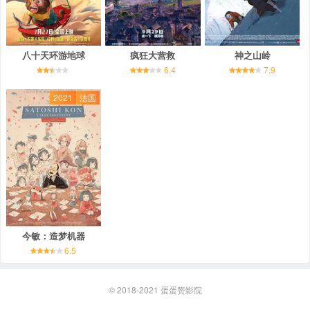
八十天环游地球
疯狂大营救
神之山岭
6.4
7.9
2021
法国
今敏：造梦机器
6.5
© 2018-2021
蛋蛋赞影院