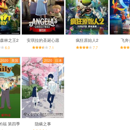
森林之王2
安琪拉的圣诞心愿
疯狂原始人2
飞奔
6.0
7.1
7.7
2020
美国
2020
日本
的福 第四季
隐瞒之事