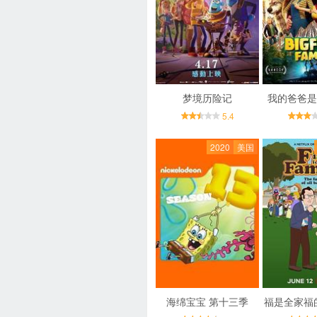
梦境历险记
我的爸爸是
5.4
2020
美国
海绵宝宝 第十三季
福是全家福