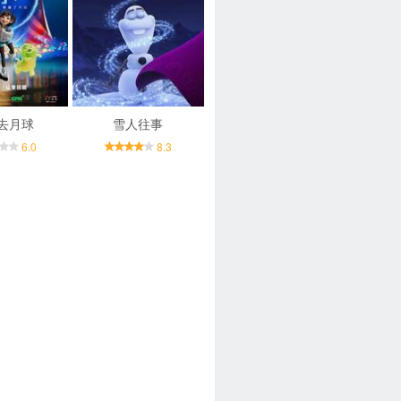
去月球
雪人往事
6.0
8.3