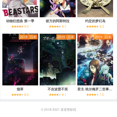
动物狂想曲 第一季
彼方的阿斯特拉
约定的梦幻岛
9.0
8.7
9.3
2019
日本
2019
日本
2019
日本
烟草
不吉波普不笑
君主·埃尔梅罗二世事件簿 魔眼收集列车 Grace note
8.0
8.1
7.5
© 2018-2021
蛋蛋赞影院