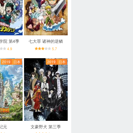
学院 第4季
七大罪 诸神的逆鳞
4.9
5.7
2019
日本
2019
日本
纪元
文豪野犬 第三季