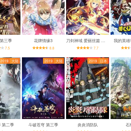
 第三季
花牌情缘3
刀剑神域 爱丽丝篇 异界战争
我的英雄
7.5
8.8
7.7
2019
大陆
2019
大陆
2019
日本
 第二季
斗破苍穹 第三季
炎炎消防队
石