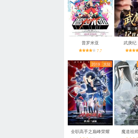
普罗米亚
武庚纪
7.7
2019
大陆
全职高手之巅峰荣耀
魔道祖师