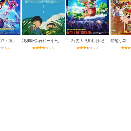
赛尔号大电影7：疯狂机器城
我和吸铁石和一个死去的朋友
巧虎大飞船历险记
5.4
7.9
7.4