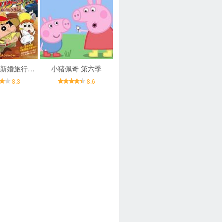
蜡笔小新：新婚旅行飓风之遗失的野原广志
小猪佩奇 第六季
8.3
8.6