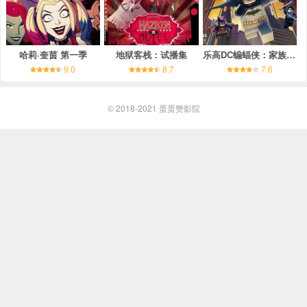
哈莉·奎茵 第一季
地狱客栈：试播集
乐高DC蝙蝠侠：家族事务
9.0
8.7
7.6
© 2018-2021
蛋蛋赞影院