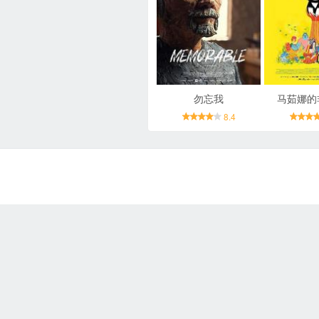
勿忘我
马茹娜的
8.4