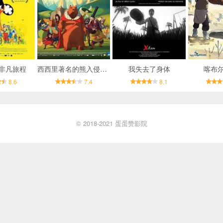
非凡旅程
西西里著名的熊入侵事件
我失去了身体
喀布
8.6
7.4
8.1
© 2018-2021
蛋蛋赞影院