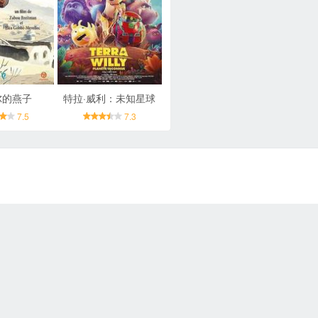
尔的燕子
特拉·威利：未知星球
7.5
7.3