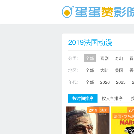
2019法国动漫
分类:
全部
喜剧
奇幻
冒
地区:
全部
大陆
美国
香
年代:
全部
2026
2025
按时间排序
按人气排序
2019
法国
20
法国 / 罗马尼