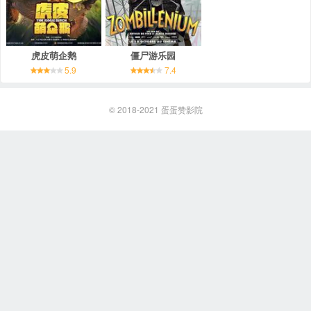
虎皮萌企鹅
僵尸游乐园
5.9
7.4
© 2018-2021
蛋蛋赞影院