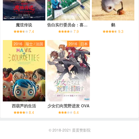
魔弦传说
告白实行委员会：喜欢上你的那个瞬间
鹬
7.4
7.9
9.3
2016
瑞士 / 法国
2016
日本
西葫芦的生活
少女们向荒野进发 OVA
8.4
6.4
© 2018-2021
蛋蛋赞影院