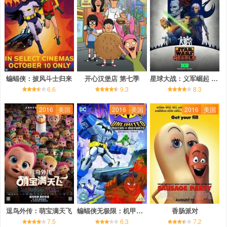
蝙蝠侠：披风斗士归来
开心汉堡店 第七季
星球大战：义军崛起 第三季
6.6
9.3
8.3
2016
美国
2016
美国
2016
美国
逗鸟外传：萌宝满天飞
蝙蝠侠无极限：机甲大战变种异煞
香肠派对
7.5
6.3
7.2