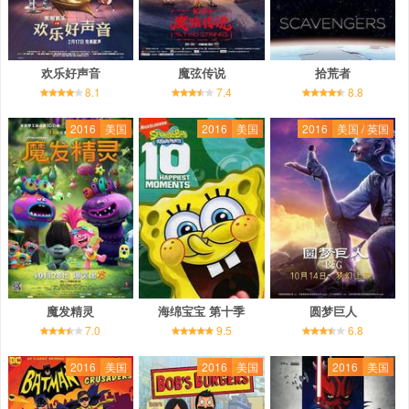
欢乐好声音
魔弦传说
拾荒者
8.1
7.4
8.8
2016
美国
2016
美国
2016
美国 / 英国
魔发精灵
海绵宝宝 第十季
圆梦巨人
7.0
9.5
6.8
2016
美国
2016
美国
2016
美国