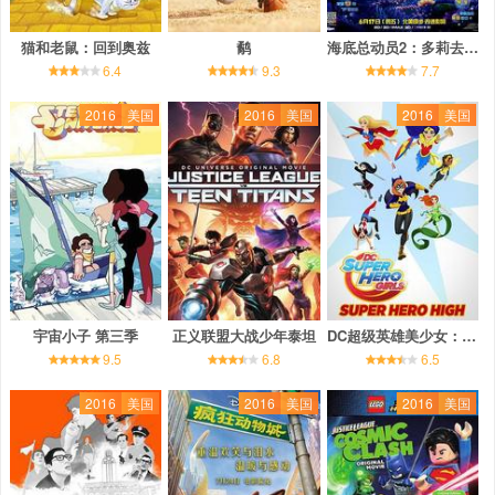
猫和老鼠：回到奥兹
鹬
海底总动员2：多莉去哪儿
6.4
9.3
7.7
2016
美国
2016
美国
2016
美国
宇宙小子 第三季
正义联盟大战少年泰坦
DC超级英雄美少女：超级英雄中学
9.5
6.8
6.5
2016
美国
2016
美国
2016
美国