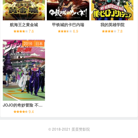
航海王之黄金城
甲铁城的卡巴内瑞
我的英雄学院
7.6
6.9
7.8
2016
日本
JOJO的奇妙冒险 不灭钻石
9.4
© 2018-2021
蛋蛋赞影院