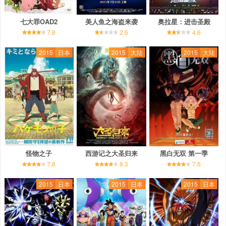
七大罪OAD2
美人鱼之海盗来袭
奥拉星：进击圣殿
7.8
2.6
4.6
2015
日本
2015
大陆
2015
大陆
怪物之子
西游记之大圣归来
黑白无双 第一季
7.8
8.3
7.6
2015
日本
2015
日本
2015
日本