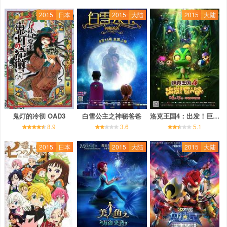
2015
日本
2015
大陆
2015
大陆
鬼灯的冷彻 OAD3
白雪公主之神秘爸爸
洛克王国4：出发！巨人谷
8.9
3.6
5.1
2015
日本
2015
大陆
2015
大陆