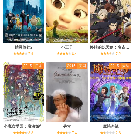
精灵旅社2
小王子
终结的炽天使：名古屋决战篇
7.9
8.4
7.2
2015
日本
2015
美国
2015
大陆
小魔女学园：魔法游行
失常
魔镜奇缘
8.8
7.4
2.6