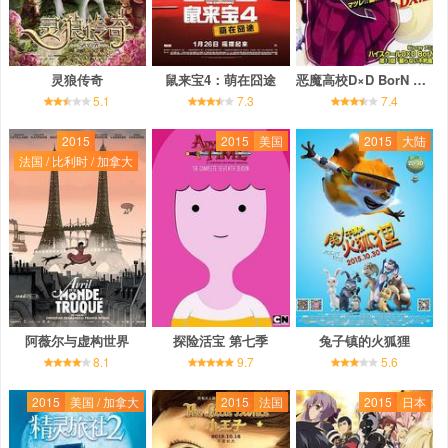
灵狼传奇
鼠来宝4：萌在囧途
恶魔高校D×D BorN OAD
5.1
7.3
7.4
2015
2015
美国
2015
大陆
法国 / 比利时 / 加拿大
阿薇尔与虚构世界
探险活宝 第七季
兔子镇的火狐狸
8.1
9.7
5.6
2015
美国 / 加拿大
2015
法国
2015
日本