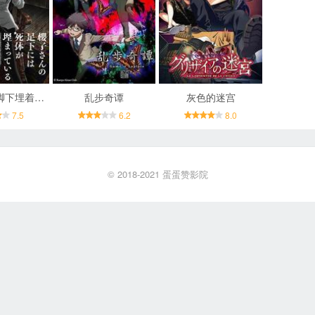
樱子小姐的脚下埋着尸体
乱步奇谭
灰色的迷宫
7.5
6.2
8.0
© 2018-2021
蛋蛋赞影院