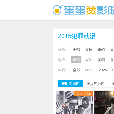
2015犯罪动漫
分类:
全部
喜剧
奇幻
冒
地区:
全部
大陆
美国
香
年代:
全部
2026
2025
按时间排序
按人气排序
2015
日本