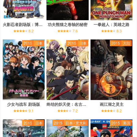
火影忍者剧场版：博人传
功夫熊猫之卷轴的秘密
一拳超人：英雄之路
8.2
7.6
8.3
2015
日本
2015
日本
2015
大陆
少女与战车 剧场版
终结的炽天使：名古屋决战篇
画江湖之灵主
9.1
7.2
8.2
2015
日本
2015
日本 / 意大利
2015
美国