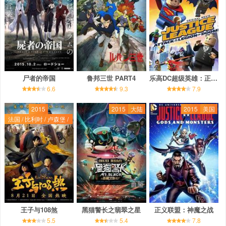
尸者的帝国
鲁邦三世 PART4
乐高DC超级英雄：正义联盟之末日军团的进攻
6.6
9.3
7.9
2015
2015
大陆
2015
美国
法国 / 比利时 / 卢森堡 /
大陆
王子与108煞
黑猫警长之翡翠之星
正义联盟：神魔之战
5.5
5.4
7.8