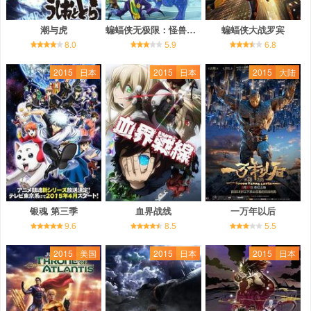
潮与虎
蝙蝠侠无极限：怪兽来袭
蝙蝠侠大战罗宾
8.0
5.9
6.8
2015
日本
2015
日本
2015
大陆
银魂 第三季
血界战线
一万年以后
9.6
8.5
5.5
2015
美国
2015
日本
2015
日本