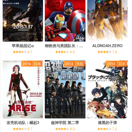
苹果核战记α
钢铁侠与美国队长：英雄集结
ALDNOAH.ZERO
6.7
6.5
7.6
2014
日本
2014
大陆
2014
日本
攻壳机动队：崛起3
超神学院 第二季
漆黑的子弹
6.7
8.3
7.2