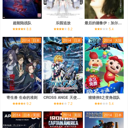
超能陆战队
乐园追放
最后的德鲁伊：加尔姆战争
8.8
8.2
5.4
2014
日本
2014
日本
2014
大陆
寄生兽 生命的准则
CROSS ANGE 天使与龙的轮舞
猪猪侠8之变身战队
9.2
7.2
5.4
2014
日本 / 美国
2014
美国
2014
日本