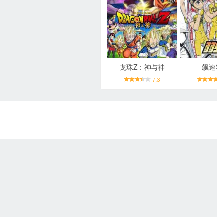
龙珠Z：神与神
飙速
7.3