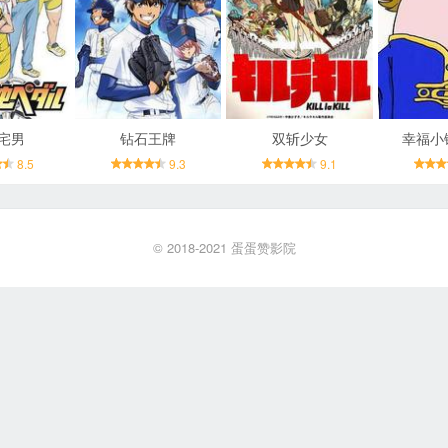
宅男
钻石王牌
双斩少女
幸福小
8.5
9.3
9.1
© 2018-2021
蛋蛋赞影院