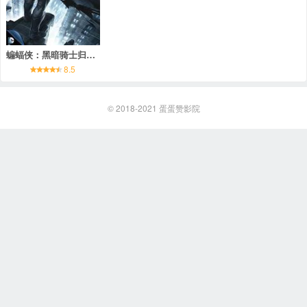
蝙蝠侠：黑暗骑士归来(上)
8.5
© 2018-2021
蛋蛋赞影院