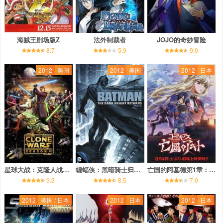
海贼王剧场版Z
法外制裁者
JOJO的奇妙冒险
8.7
5.9
9.0
2012
美国
2012
美国
2012
日本
星球大战：克隆人战争 第五季
蝙蝠侠：黑暗骑士归来(上)
亡国的阿基德第1章：翼龙降临
9.3
8.5
7.0
2012
美国 / 日本
2012
日本
2012
日本