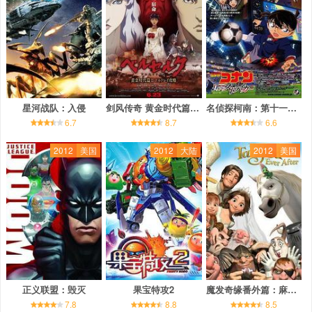
星河战队：入侵
剑风传奇 黄金时代篇2：多尔多雷攻略
名侦探柯南：第十一名前锋
6.7
8.7
6.6
2012
美国
2012
大陆
2012
美国
正义联盟：毁灭
果宝特攻2
魔发奇缘番外篇：麻烦不断
7.8
8.8
8.5