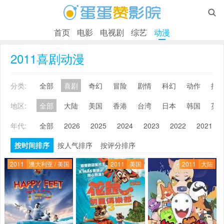

首页
电影
电视剧
综艺
动漫
2011喜剧动漫
分类:
全部
喜剧
奇幻
冒险
剧情
科幻
动作
搞
地区:
全部
大陆
美国
香港
台湾
日本
韩国
英
年代:
全部
2026
2025
2024
2023
2022
2021
按时间排序
按人气排序
按评分排序
2011
澳大利亚 / 美国
2011
美国
2011
大陆