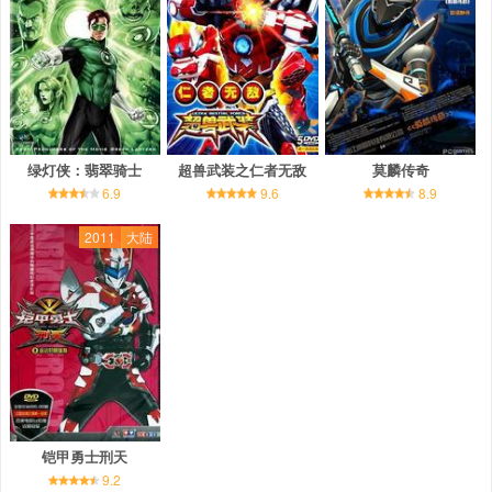
绿灯侠：翡翠骑士
超兽武装之仁者无敌
莫麟传奇
6.9
9.6
8.9
2011
大陆
铠甲勇士刑天
9.2