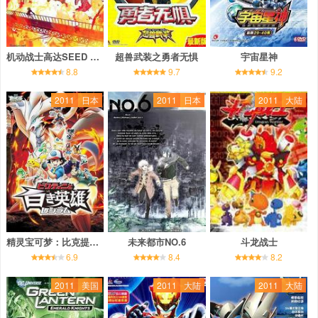
机动战士高达SEED HD重制
超兽武装之勇者无惧
宇宙星神
8.8
9.7
9.2
2011
日本
2011
日本
2011
大陆
精灵宝可梦：比克提尼与白之英雄莱希拉姆
未来都市NO.6
斗龙战士
6.9
8.4
8.2
2011
美国
2011
大陆
2011
大陆