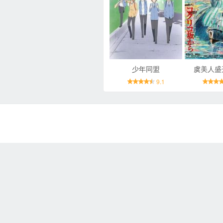
少年同盟
虞美人盛
9.1